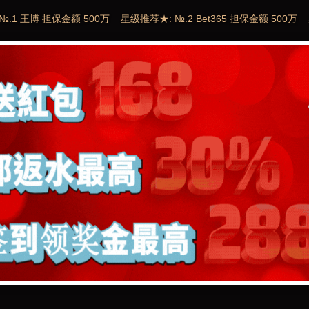
保证良好的购票和直播体验？今天，我们将为大家推荐几款优秀
对应赛事的官方网站或应用程序，以确保从赛事主办方那里获得
虽然主要以影视门票为主，但也偶尔提供足球赛事门票。淘宝和