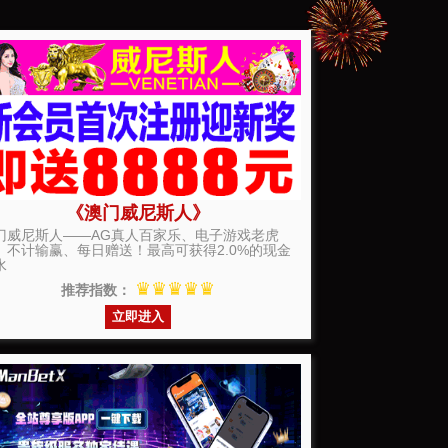
的足球观赛之旅。综上所述，懂球帝与斗球等应用在足球直播领
堂的内容同样值得关注，能够帮助初学者与进阶球员提升技能和