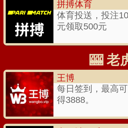
红板科技：公司持续关
元力股份：公司的产品
药物受理最新动态：江
余承东出镜透露新车消
友情链接：
Copyright © 2002-
赛买球推荐 版权所有