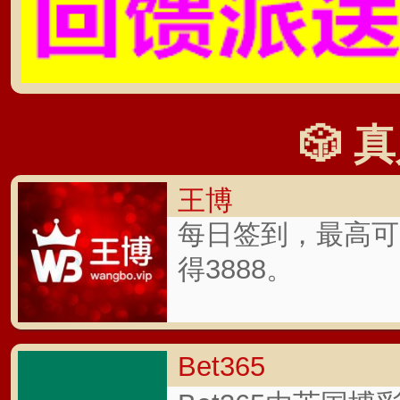
证券日报网讯 4月27
投资者提问时表示，公司
发展与市场动态，相关业
司正式公告为准。敬请投
险。
首先，一些地方在出台
情]
互联网新闻信息服务许