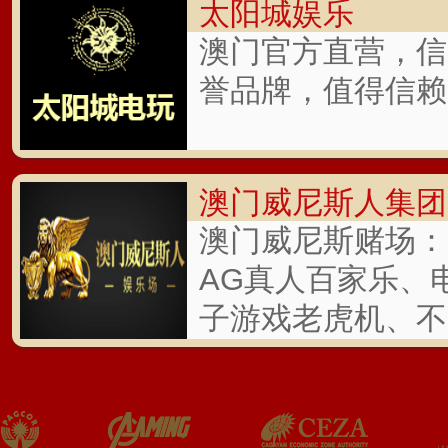
本季度核电设备订单与运
及多家核电站大型升级改
依托开关设备、变压器
备的旺盛需求，通用电气
季度订单同比有机增长86
该板块在手订单储备从去
至2026年一季度的424亿
斯特拉齐克延续此前投