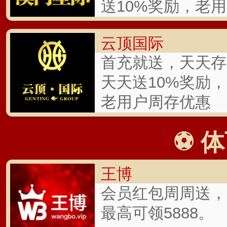
受益于2月完成收购普罗
权，高速增长的电气化板
用电气主营电网设备，此
工业集团西纽克斯的合资
该企业已为电气化板块
务涵盖开关设备、变电站
基础设施。首席财务官肯
预计2026年为公司营收贡